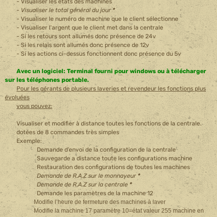
- Visualiser les états des machines
-
Visualiser le total général du jour
*
- Visualiser le numéro de machine que le client sélectionne
- Visualiser l'argent que le client met dans la centrale
- Si les retours sont allumés donc présence de 24v
- Si les relais sont allumés donc présence de 12v
- Si les actions ci-dessus fonctionnent donc présence du 5v
Avec un logiciel: Terminal fourni pour windows ou à télécharger
sur les téléphones portable.
Pour les gérants de plusieurs laveries et revendeur les fonctions plus
évoluées
vous pouvez:
Visualiser et modifier à distance toutes les fonctions de la centrale.
dotées de 8 commandes très simples
Exemple:
Demande d’envoi de la configuration de la centrale
Sauvegarde a distance toute les configurations machine
Restauration des configurations de toutes les machines
Demande de R.A.Z sur le monnayeur
*
Demande de R.A.Z sur la centrale
*
Demande les paramètres de la machine 12
Modifie l’heure de fermeture des machines à laver
Modifie la machine 17 paramètre 10=état valeur 255 machine en