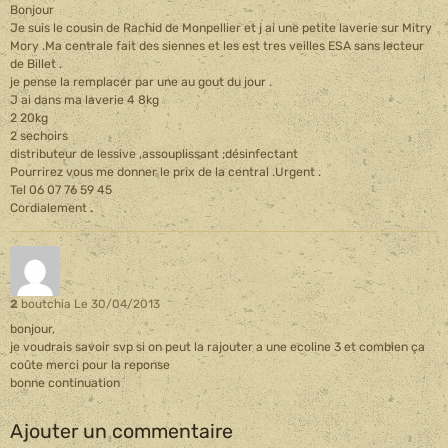
Bonjour
Je suis le cousin de Rachid de Monpellier et j ai une petite laverie sur Mitry
Mory .Ma centrale fait des siennes et les est tres veilles ESA sans lecteur
de Billet .
je pense la remplacer par une au gout du jour .
J ai dans ma laverie 4 8kg
2 20kg
2 sechoirs
distributeur de lessive ,assouplissant ;désinfectant
Pourrirez vous me donner le prix de la central .Urgent .
Tel 06 07 76 59 45
Cordialement .
2
boutchia
Le 30/04/2013
bonjour,
je voudrais savoir svp si on peut la rajouter a une ecoline 3 et combien ça
coûte merci pour la reponse
bonne continuation
Ajouter un commentaire