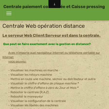
Centrale paiement connectée et Caisse pressing
Centrale Web opération distance
Le serveur Web Client Serveur est dans la centrale.
Que peut on faire exactement avec la gestion en distance?
Avec n'importe quel navigateur internet ou téléphone portable sur
Internet
vous pouvez:
- Visualiser les machines en marche
- Visualiser les retours machine
- Mettre en route une machine, séchoir ou distributeur et autre
-
Visualiser le chiffre d'affaire de chaque machine
*
-
Mettre le chiffre d'affaire à zéro du Jour et Mois
*
- Rebooter la centrale (R.A.Z)
- Rebooter le monnayeur
- Visualiser la configuration de la centrale
- Visualiser les libellés des machines