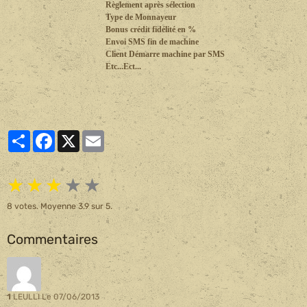
Règlement après sélection
Type de Monnayeur
Bonus crédit fidélité en %
Envoi SMS fin de machine
Client Démarre machine par SMS
Etc...Ect...
Partager
Facebook
X
Email
★
★
★
★
★
8
votes. Moyenne
3.9
sur 5.
Commentaires
1
LEULLI
Le 07/06/2013