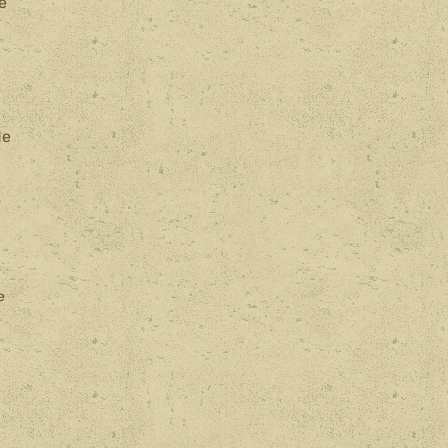
e
de
e