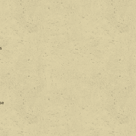
s
ise