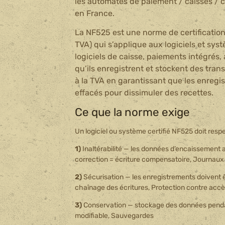
les automates de paiement / caisses / c
en France.
La NF525 est une norme de certification f
TVA) qui s’applique aux logiciels et sy
logiciels de caisse, paiements intégré
qu’ils enregistrent et stockent des tran
à la TVA en garantissant que les enreg
effacés pour dissimuler des recettes.
Ce que la norme exige
Un logiciel ou système certifié NF525 doit res
1)
Inaltérabilité — les données d’encaissement 
correction = écriture compensatoire, Journau
2)
Sécurisation — les enregistrements doivent ê
chaînage des écritures, Protection contre accè
3)
Conservation — stockage des données pendan
modifiable, Sauvegardes