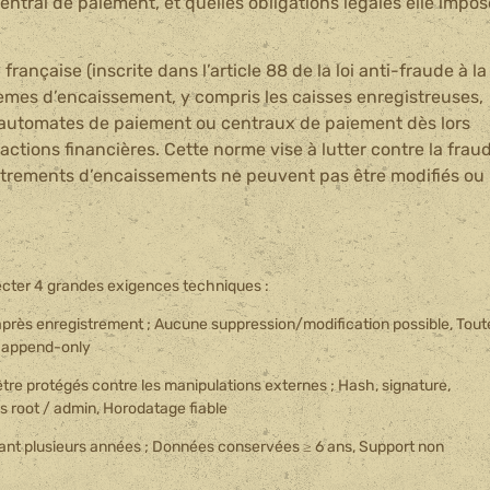
entral de paiement, et quelles obligations légales elle impos
rançaise (inscrite dans l’article 88 de la loi anti-fraude à la
stèmes d’encaissement, y compris les caisses enregistreuses,
s, automates de paiement ou centraux de paiement dès lors
sactions financières. Cette norme vise à lutter contre la frau
istrements d’encaissements ne peuvent pas être modifiés ou
pecter 4 grandes exigences techniques :
après enregistrement ; Aucune suppression/modification possible, Tout
x append-only
tre protégés contre les manipulations externes ; Hash, signature,
s root / admin, Horodatage fiable
t plusieurs années ; Données conservées ≥ 6 ans, Support non