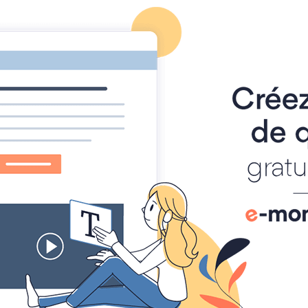
Centrale
paiement connectée et Caisse pressing
Accueil
Blog
Formulaires de contact
Boutique
Panier
0
Votre compte
Mot de passe perdu